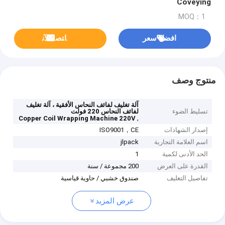
Coveying
MOQ：1
افضل سعر
ﺎﺘﺼﻟ ﺍﻶﻧ
منتوج وصف
آلة تغليف لفائف النحاس الأفقية ، آلة تغليف
تسليط الضوء
لفائف النحاس 220 فولت
,
Copper Coil Wrapping Machine 220V
إصدار الشهادات
ISO9001，CE
اسم العلامة التجارية
jlpack
الحد الأدنى لكمية
1
القدرة على العرض
200 مجموعة / سنة
تفاصيل التغليف
صندوق خشبي / حاوية قياسية
عرض المزيد