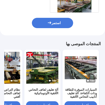
نظام البليت Coveying
استمر
المنتجات الموصى بها
السيارات الموفرة للطاقة
آلة تغليف لفائف النحاس
نظام التراص آلة
وذات الكفاءة. آلة تغليف
الأفقية الأوتوماتيكية
لفائف النحاس ضد
أنابيب النحاس الأفقية
أفقي