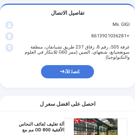
تفاصيل الاتصال
Ms. GIGI
+8613921036281
غرفة 505، رقم 8، زقاق 237 طريق تشيانفان، منطقة
سونغجيانغ، شنغهاي، الصين (ممر G60 للابتكار في العلوم
والتكنولوجيا)
ﺎﺘﺼﻟ ﺍﻶﻧ
احصل على افضل سعر ل
آلة تغليف لفائف النحاس
الأفقية OD 800 مم مع