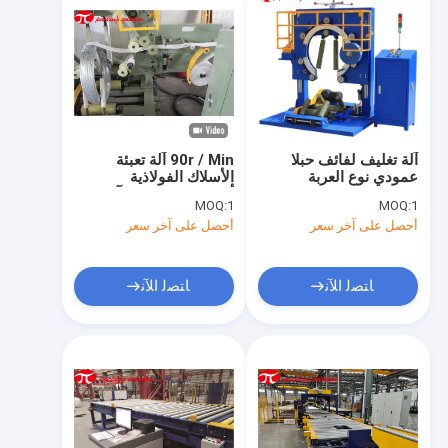
آلة تغليف لفائف حبلا
90r / Min آلة تعبئة
عمودي نوع العربة
الأسلاك الفولاذية
GD800 60r / Min تعمل
أوتوماتيكية تحميل آلة
MOQ:
1
MOQ:
1
بالكهرباء
تغليف الأسلاك
أحصل على آخر سعر
أحصل على آخر سعر
الأوتوماتيكية
ﺎﺘﺼﻟ ﺍﻶﻧ
ﺎﺘﺼﻟ ﺍﻶﻧ
بيت
منتجات
معلومات عنا