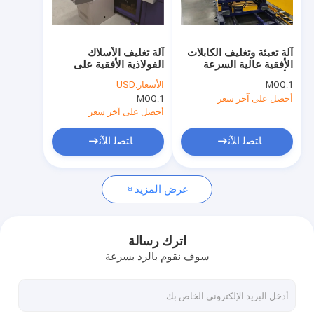
جولة في المعمل
مراقبة الجودة
آلة تعبئة وتغليف الكابلات
آلة تغليف الأسلاك
الأفقية عالية السرعة
الفولاذية الأفقية على
اتصل بنا
الأوتوماتيكية مع الباب
الإنترنت عملية 70r / Min
1
MOQ:
الأسعار:
USD
الدوار
آلة تغليف الملف
أحصل على آخر سعر
1
MOQ:
أخبار
أحصل على آخر سعر
اطلب اقتباس
ﺎﺘﺼﻟ ﺍﻶﻧ
ﺎﺘﺼﻟ ﺍﻶﻧ
عرض المزيد
خط تعبئة لفائف النحاس
آلة تغليف لفائف النحاس
اترك رسالة
سوف نقوم بالرد بسرعة
خط تعبئة لفائف الألمنيوم
آلة تغليف لفائف الألمنيوم