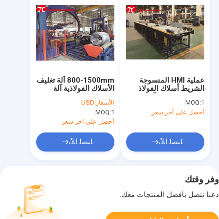
عملية HMI المنسوجة
800-1500mm آلة تغليف
الشريط أسلاك الفولاذ
الأسلاك الفولاذية آلة
الكربوني لفائف آلة تغليف
تغليف تمتد لفائف
1
MOQ:
الأسعار:
USD
تمتد 800 مم العرض
كهربائية أفقية
أحصل على آخر سعر
1
MOQ:
أحصل على آخر سعر
ﺎﺘﺼﻟ ﺍﻶﻧ
ﺎﺘﺼﻟ ﺍﻶﻧ
وفر وقتك
دعنا نتصل بأفضل المنتجات معك.