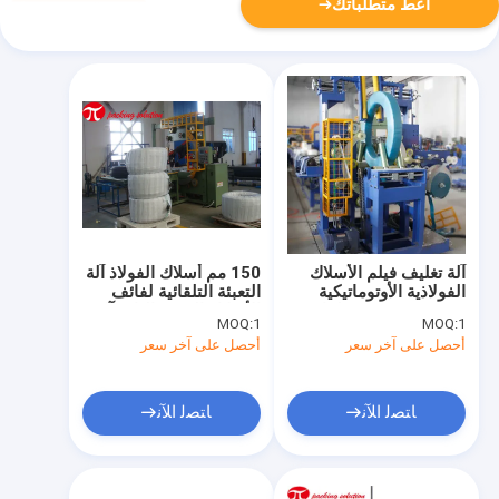
أعط متطلباتك
آلة تغليف فيلم الأسلاك
150 مم أسلاك الفولاذ آلة
الفولاذية الأوتوماتيكية
التعبئة التلقائية لفائف
GS300 800mm لفائف
الأسلاك الرسم البارد آلة
MOQ:
1
MOQ:
1
OD ضمان لمدة سنة
التفاف GS500
أحصل على آخر سعر
أحصل على آخر سعر
واحدة
ﺎﺘﺼﻟ ﺍﻶﻧ
ﺎﺘﺼﻟ ﺍﻶﻧ